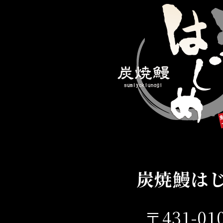
炭焼鰻は
〒431-01